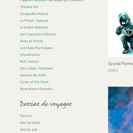
Espaces Naturels Sensibles du Calvados
Théâtre Foz
Escapades Nature
La Prison Joyeuse
Iô André Malartre
Les 4 pouvoirs d'Alexis
Rires et fricots
Les Etats Psychiques
Souvenance
MJC Venoix
Grand Form
Deci-Delà, fantaisies
2024
Saveurs de soda
Curse of the Flesh
Illustrations diverses
Dessins de voyages
Pas loin
Vers le Nord
Vers le sud