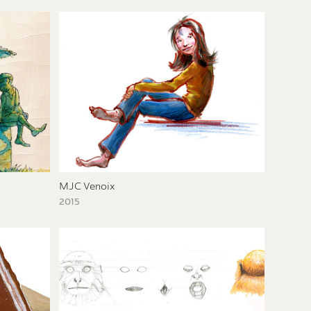
MJC Venoix
2015