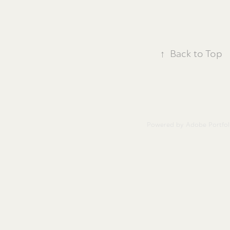
↑
Back to Top
Powered by
Adobe Portfol