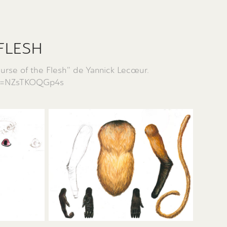
FLESH
urse of the Flesh" de Yannick Lecœur.
?v=NZsTKOQGp4s