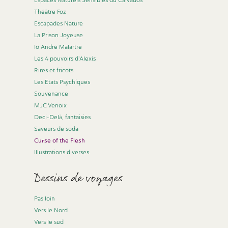
Espaces Naturels Sensibles du Calvados
Théâtre Foz
Escapades Nature
La Prison Joyeuse
Iô André Malartre
Les 4 pouvoirs d'Alexis
Rires et fricots
Les Etats Psychiques
Souvenance
MJC Venoix
Deci-Delà, fantaisies
Saveurs de soda
Curse of the Flesh
Illustrations diverses
Dessins de voyages
Pas loin
Vers le Nord
Vers le sud